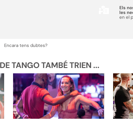
Els no
les n
en el 
Encara tens dubtes?
E TANGO TAMBÉ TRIEN ...