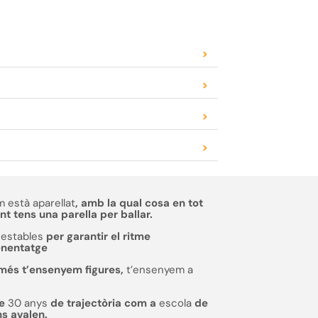
>
>
>
>
 està aparellat
, amb la qual cosa en tot
 tens una parella per ballar.
estables
per garantir el ritme
enentatge
més t’ensenyem figures,
t’ensenyem a
de
30 anys
de trajectòria com a
escola
de
ns avalen.