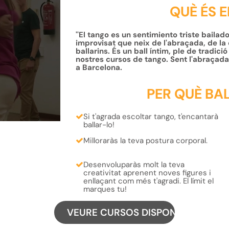
QUÈ ÉS 
''El tango es un sentimiento triste bailad
improvisat que neix de l'abraçada, de la c
ballarins. És un ball íntim, ple de tradició
nostres cursos de tango. Sent l'abraçada
a Barcelona.
PER QUÈ BA
Si t'agrada escoltar tango,
t'encantarà
ballar-lo
!
Milloraràs la teva
postura corporal
.
Desenvoluparàs molt la teva
creativitat
aprenent noves figures i
enllaçant com més t'agradi. El límit el
marques tu!
VEURE CURSOS DISPONIBLES