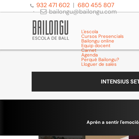
932 471 602
680 455 807
bailongu@bailongu.com
L'escola
Cursos Presencials
Bailongu online
Equip docent
Carnet
Agenda
Perquè Bailongu?
Lloguer de sales
INTENSIUS S
Aprén a sentir l'emoció