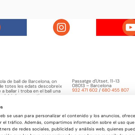
Passatge d'Utset, 11-13
la de ball de Barcelona, on
08013 – Barcelona
 de totes les edats descobreix
932 471 602
/
680 455 807
a ballar i troba en el ball una
o bé i de compartir
es
web se usan para personalizar el contenido y los anuncios, ofrec
ar el tráfico. Además, compartimos información sobre el uso que
tners de redes sociales, publicidad y análisis web, quienes pue