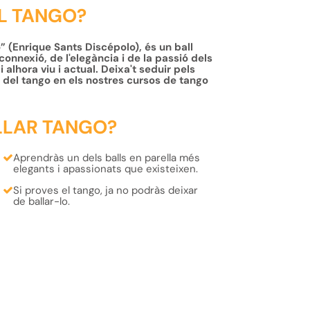
EL TANGO?
o” (Enrique Sants Discépolo), és un ball
onnexió, de l'elegància i de la passió dels
 i alhora viu i actual. Deixa't seduir pels
 del tango en els nostres cursos de tango
LLAR TANGO?
Aprendràs
un dels balls en parella més
elegants i apassionats
que existeixen.
Si proves el tango,
ja no podràs deixar
de ballar-lo.