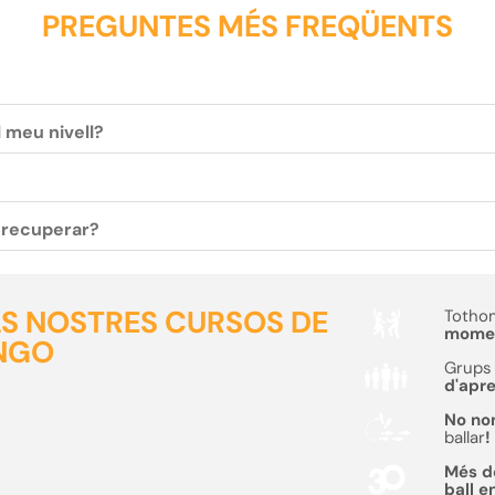
PREGUNTES MÉS FREQÜENTS
l meu nivell?
c recuperar?
ELS NOSTRES CURSOS DE
Tothom
moment
NGO
Grups 
d'apr
No no
ballar
!
Més 
ball e