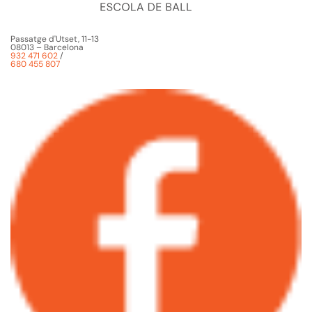
Passatge d'Utset, 11-13
08013 – Barcelona
932 471 602
/
680 455 807