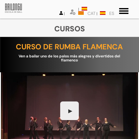
CAT
ES
CURSOS
CURSO DE RUMBA FLAMENCA
Ven a bailar uno de los palos más alegres y divertidos del
flamenco
▶