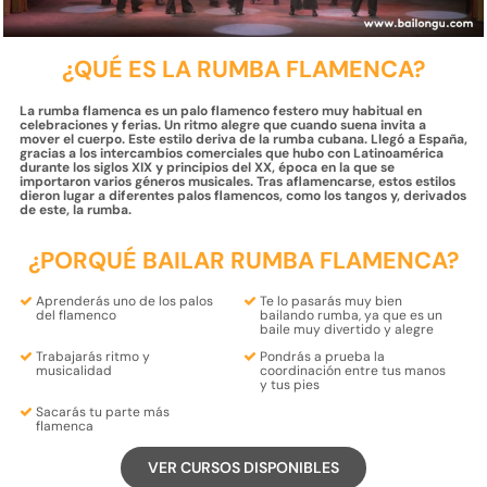
¿QUÉ ES LA RUMBA FLAMENCA?
La rumba flamenca es un palo flamenco festero muy habitual en
celebraciones y ferias. Un ritmo alegre que cuando suena invita a
mover el cuerpo. Este estilo deriva de la rumba cubana. Llegó a España,
gracias a los intercambios comerciales que hubo con Latinoamérica
durante los siglos XIX y principios del XX, época en la que se
importaron varios géneros musicales. Tras aflamencarse, estos estilos
dieron lugar a diferentes palos flamencos, como los tangos y, derivados
de este, la rumba.
¿PORQUÉ BAILAR RUMBA FLAMENCA?
Aprenderás uno de los
palos
Te lo pasarás muy bien
del flamenco
bailando rumba, ya que es un
baile muy
divertido y alegre
Trabajarás
ritmo y
Pondrás a prueba la
musicalidad
coordinación
entre tus manos
y tus pies
Sacarás tu parte más
flamenca
VER CURSOS DISPONIBLES