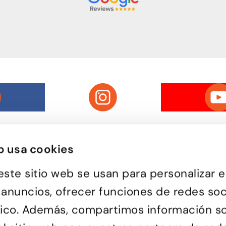
b usa cookies
este sitio web se usan para personalizar e
Passatge d'Utset, 11-13
uela de baile de Barcelona,
 anuncios, ofrecer funciones de redes soc
08013 – Barcelona
versa y de todas las edades
932 471 602
/
680 455 807
or aprender a bailar y
ráfico. Además, compartimos información s
le una forma de pasarlo bien y
ciones.