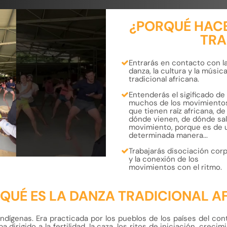
¿PORQUÉ HACE
TRA
Entrarás en contacto con l
danza, la cultura y la músic
tradicional africana.
Entenderás el
sigificado de
muchos de los movimiento
que tienen raíz africana
, de
dónde vienen, de dónde sal
movimiento, porque es de 
determinada manera...
Trabajarás
disociación corp
y la conexión de los
movimientos con el ritmo.
¿QUÉ ES LA DANZA TRADICIONAL A
 indígenas. Era practicada por los pueblos de los países del con
a dirigido a la fertilidad, la caza, los ritos de iniciación, crec