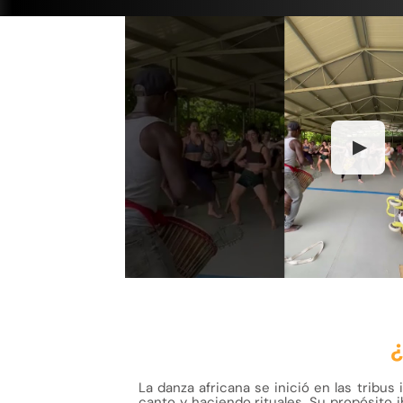
▶
La danza africana se inició en las tribus
canto y haciendo rituales. Su propósito ib