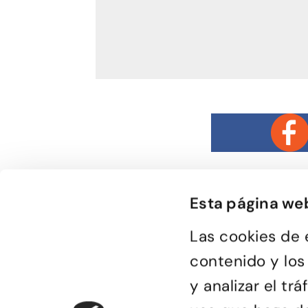
Esta página we
Las cookies de 
Bailongu és una esc
contenido y los
donde gente muy di
descubre el gusto p
y analizar el t
encuentra en el bai
de compartir sensa