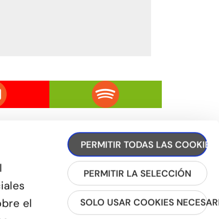
PERMITIR TODAS LAS COOKIES
l
PERMITIR LA SELECCIÓN
iales
REGÍSTRATE A LA NEWSLETTER
obre el
SOLO USAR COOKIES NECESAR