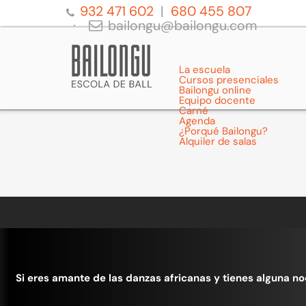
932 471 602
680 455 807
bailongu@bailongu.com
La escuela
Cursos presenciales
Bailongu online
Equipo docente
Carné
Agenda
¿Porqué Bailongu?
Alquiler de salas
Si eres amante de las danzas africanas y tienes alguna noci