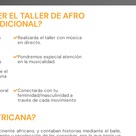
R EL TALLER DE AFRO
DICIONAL?
a
Realizarás el taller con
música
a
en directo.
Pondremos especial atención
s
en la
musicalidad
.
e el
una
oral
Conectarás con tu
feminidad/masculinidad
a
través de cada movimiento
FRICANA?
tinente africano, y contaban historias mediante el baile,
imiento y recolección de las cosechas, por lo que tenía un