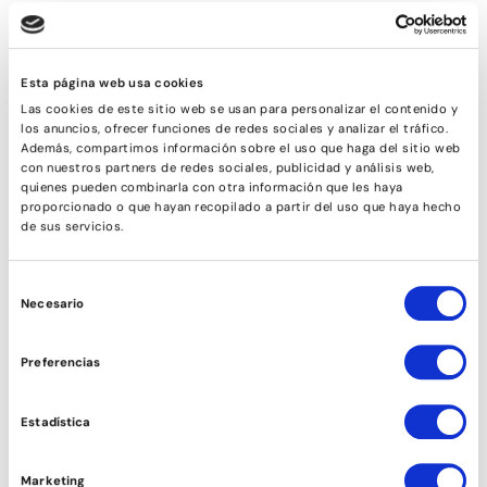
¿Cuándo puedo empezar a hacer el curso
después del parto?
Esta página web usa cookies
¿Cómo me puedo apuntar a la calçotada?
Las cookies de este sitio web se usan para personalizar el contenido y
los anuncios, ofrecer funciones de redes sociales y analizar el tráfico.
¿Qué incluye el rpecio de la calçotada?
Además, compartimos información sobre el uso que haga del sitio web
con nuestros partners de redes sociales, publicidad y análisis web,
quienes pueden combinarla con otra información que les haya
proporcionado o que hayan recopilado a partir del uso que haya hecho
¿Todavía tienes dudas?
Escríbenos
de sus servicios.
Selección
Necesario
de
consentimiento
Preferencias
Estadística
Marketing