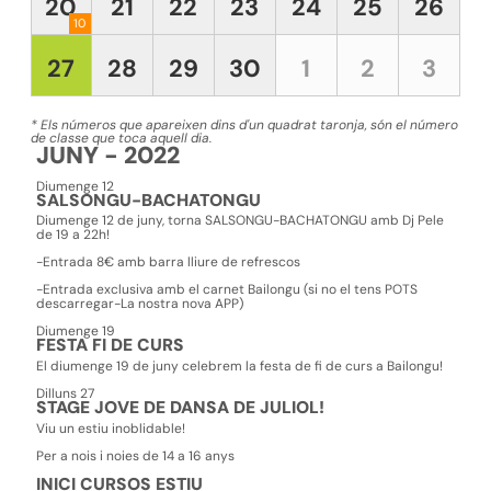
20
21
22
23
24
25
26
10
27
28
29
30
1
2
3
* Els números que apareixen dins d'un quadrat taronja, són el número
de classe que toca aquell dia.
JUNY - 2022
Diumenge 12
SALSONGU-BACHATONGU
Diumenge 12 de juny, torna SALSONGU-BACHATONGU amb Dj Pele
de 19 a 22h!
-Entrada 8€ amb barra lliure de refrescos
-Entrada exclusiva amb el carnet Bailongu (si no el tens POTS
descarregar-La nostra nova APP)
Diumenge 19
FESTA FI DE CURS
El diumenge 19 de juny celebrem la festa de fi de curs a Bailongu!
Dilluns 27
STAGE JOVE DE DANSA DE JULIOL!
Viu un estiu inoblidable!
Per a nois i noies de 14 a 16 anys
INICI CURSOS ESTIU