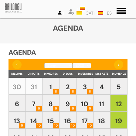
CAT
ES
AGENDA
AGENDA
‹
›
DILLUNS
DIMARTS
DIMECRES
DIJOUS
DIVENDRES
DISSABTE
DIUMENGE
30
31
1
2
3
4
5
8
8
8
6
7
8
9
10
11
12
9
9
9
9
13
14
15
16
17
18
19
9
10
10
10
10