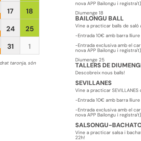
nova APP Bailongu i registra't
17
18
Diumenge 18
BAILONGU BALL
Vine a practicar balls de sal
24
25
-Entrada 10€ amb barra lliure
31
1
-Entrada exclusiva amb el carn
nova APP Bailongu i registra't
Diumenge 25
drat taronja, són
TALLERS DE DIUMENG
Descobreix nous balls!
SEVILLANES
Vine a practicar SEVILLANES d
-Entrada 10€ amb barra lliure
-Entrada exclusiva amb el carn
nova APP Bailongu i registra't
SALSONGU-BACHAT
Vine a practicar salsa i ba
22h!