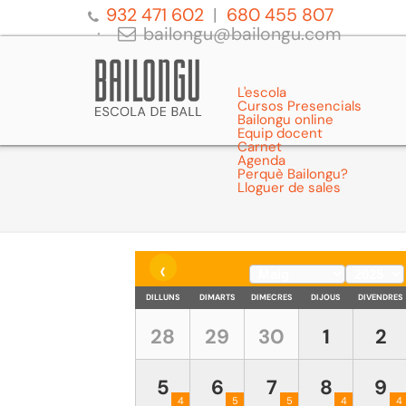
932 471 602
680 455 807
bailongu@bailongu.com
L'escola
Cursos Presencials
Bailongu online
Equip docent
Carnet
Agenda
Perquè Bailongu?
Lloguer de sales
‹
DILLUNS
DIMARTS
DIMECRES
DIJOUS
DIVENDRES
28
29
30
1
2
5
6
7
8
9
4
5
5
4
4