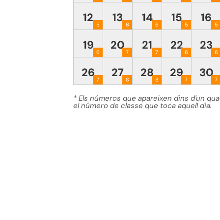
12
13
14
15
16
5
6
6
5
5
19
20
21
22
23
6
7
7
6
6
26
27
28
29
30
7
8
8
7
7
* Els números que apareixen dins d'un qua
el número de classe que toca aquell dia.