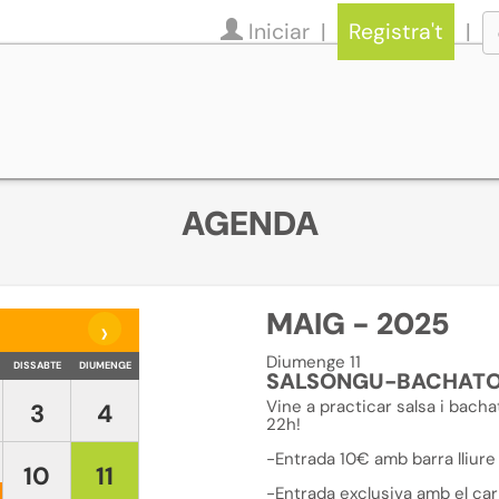
Iniciar
Registra't
AGENDA
MAIG - 2025
›
Diumenge 11
DISSABTE
DIUMENGE
SALSONGU-BACHAT
Vine a practicar salsa i ba
3
4
22h!
-Entrada 10€ amb barra lliure
10
11
-Entrada exclusiva amb el carn