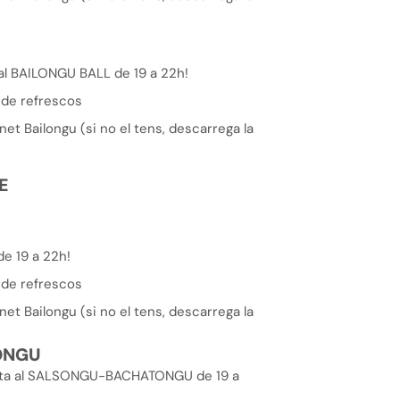
)
ó al BAILONGU BALL de 19 a 22h!
 de refrescos
et Bailongu (si no el tens, descarrega la
)
E
e 19 a 22h!
 de refrescos
et Bailongu (si no el tens, descarrega la
)
ONGU
chata al SALSONGU-BACHATONGU de 19 a