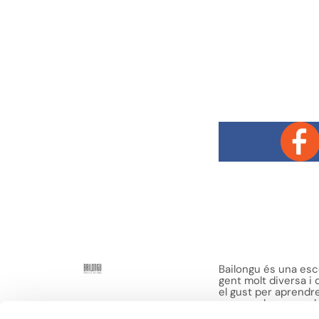
Bailongu és una esco
gent molt diversa i
el gust per aprendre 
manera de passar-h
sensacions.