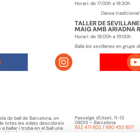
Horari:
de 17:00h a 18:30h
Dansa tradicional 
TALLER DE SEVILLANE
MAIG AMB ARIADNA 
Horari:
de 18:00h a 19:00h
Balla les sevillanes en grups d
Passatge d'Utset, 11-13
la de ball de Barcelona, on
08013 – Barcelona
 de totes les edats descobreix
932 471 602
/
680 455 807
a ballar i troba en el ball una
o bé i de compartir