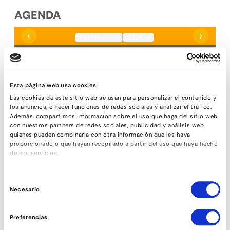
AGENDA
‹
›
DILLUNS
DIMARTS
DIMECRES
DIJOUS
DIVENDRES
DISSABTE
DIUMENGE
26
27
28
29
30
31
1
Esta página web usa cookies
Las cookies de este sitio web se usan para personalizar el contenido y
2
3
4
5
6
7
8
los anuncios, ofrecer funciones de redes sociales y analizar el tráfico.
4
4
4
4
4
Además, compartimos información sobre el uso que haga del sitio web
con nuestros partners de redes sociales, publicidad y análisis web,
9
10
11
12
13
14
15
quienes pueden combinarla con otra información que les haya
5
5
5
5
5
proporcionado o que hayan recopilado a partir del uso que haya hecho
de sus servicios.
16
17
18
19
20
21
22
6
6
6
6
6
Selección
23
24
25
26
27
28
1
Necesario
de
7
7
7
7
7
consentimiento
* Els números que apareixen dins d'un quadrat taronja, són el número
Preferencias
de classe que toca aquell dia.