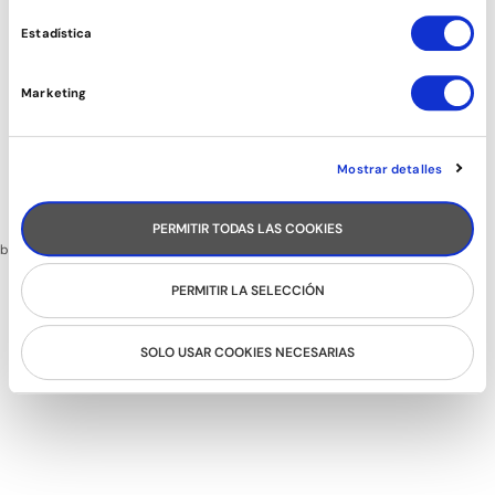
Estadística
FEBRER - 2026
Marketing
Diumenge 22
BAILONGU BALL
Vine a practicar balls de saló al BAILONGU BALL de 19 a 22h!
Mostrar detalles
-Entrada 10€ amb barra lliure de refrescos
-Entrada exclusiva amb el carnet Bailongu (si no el
tens, descarrega la nova APP Bailongu i registra't)
PERMITIR TODAS LAS COOKIES
bailongu@bailongu.com
PERMITIR LA SELECCIÓN
SOLO USAR COOKIES NECESARIAS