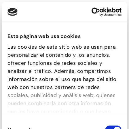
AGENDA
‹
›
DILLUNS
DIMARTS
DIMECRES
DIJOUS
DIVENDRES
DISSABTE
DIUMENGE
Esta página web usa cookies
23
24
25
26
27
28
1
Las cookies de este sitio web se usan para
personalizar el contenido y los anuncios,
2
3
4
5
6
7
8
ofrecer funciones de redes sociales y
8
8
8
8
8
analizar el tráfico. Además, compartimos
9
10
11
12
13
14
15
información sobre el uso que haga del sitio
9
9
9
9
9
web con nuestros partners de redes
16
17
18
19
20
21
22
sociales, publicidad y análisis web, quienes
10
10
10
10
10
pueden combinarla con otra información
23
24
25
26
27
28
29
que les haya proporcionado o que hayan
recopilado a partir del uso que haya hecho
30
31
1
2
3
4
5
Selección
de sus servicios.
1