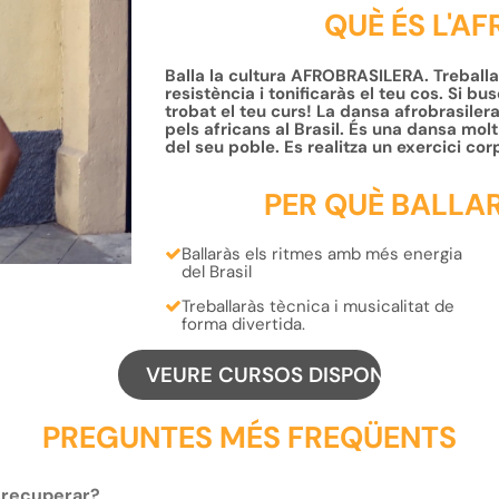
QUÈ ÉS L'A
Balla la cultura AFROBRASILERA. Treballaràs
resistència i tonificaràs el teu cos. Si bu
trobat el teu curs! La dansa afrobrasiler
pels africans al Brasil. És una dansa molt
del seu poble. Es realitza un exercici cor
PER QUÈ BALLA
Ballaràs els
ritmes
amb més energia
del
Brasil
Treballaràs
tècnica
i
musicalitat
de
forma divertida.
VEURE CURSOS DISPONIBLES
PREGUNTES MÉS FREQÜENTS
c recuperar?