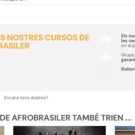
ELS NOSTRES CURSOS DE
Els no
les n
RASILER
en el 
Grups 
garant
Ballar
Encara tens dubtes?
E AFROBRASILER TAMBÉ TRIEN ...