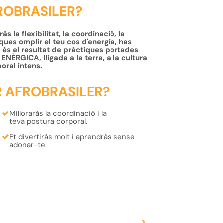
FROBRASILER?
 la flexibilitat, la coordinació, la
sques omplir el teu cos d'energia, has
a és el resultat de pràctiques portades
 ENÈRGICA, lligada a la terra, a la cultura
poral intens.
R AFROBRASILER?
Milloraràs la
coordinació
i la
teva
postura
corporal.
Et
divertiràs
molt i
aprendràs
sense
adonar-te.
>