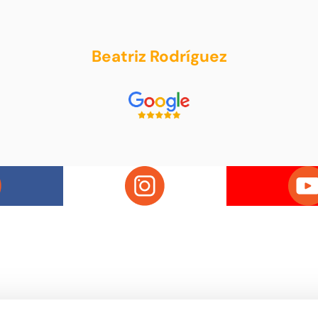
Beatriz Rodríguez
Passatge d'Utset, 11-13
la de ball de Barcelona, on