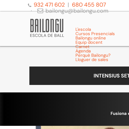
932 471 602
680 455 807
bailongu@bailongu.com
L'escola
Cursos Presencials
Bailongu online
Equip docent
Carnet
Agenda
Perquè Bailongu?
Lloguer de sales
INTENSIUS S
Fusiona 