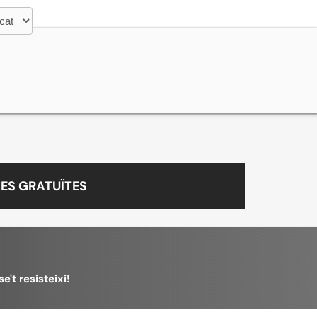
ES GRATUÏTES
e't resisteixi!