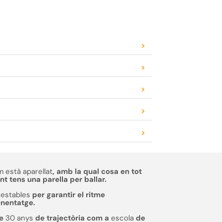
>
>
>
>
>
 està aparellat
, amb la qual cosa en tot
 tens una parella per ballar.
estables
per garantir el ritme
enentatge.
de
30 anys
de trajectòria com a
escola
de