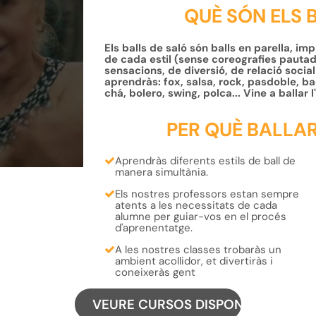
QUÈ SÓN ELS 
Els balls de saló són balls en parella, im
de cada estil (sense coreografies pauta
sensacions, de diversió, de relació social
aprendràs: fox, salsa, rock, pasdoble, b
chá, bolero, swing, polca... Vine a ballar 
PER QUÈ BALLAR
Aprendràs
diferents estils de ball
de
manera simultània.
Els nostres professors estan sempre
atents a les necessitats de cada
alumne per
guiar-vos en el procés
d'aprenentatg
e.
A les nostres classes trobaràs un
ambient acollidor, et divertiràs i
coneixeràs gent
VEURE CURSOS DISPONIBLES