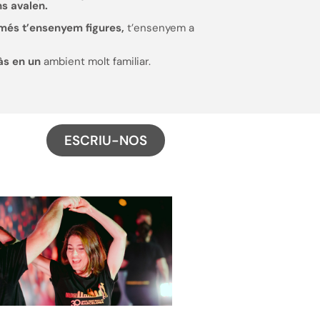
ns avalen.
més t’ensenyem figures,
t’ensenyem a
às en un
ambient molt familiar.
ESCRIU-NOS