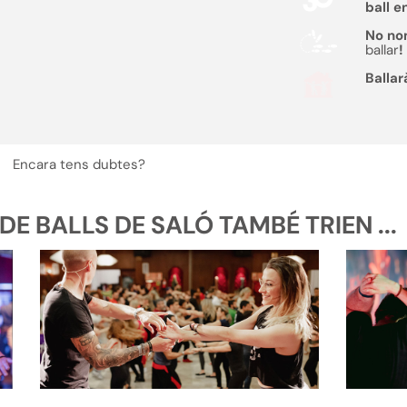
ball e
No no
ballar
!
Ballar
Encara tens dubtes?
E BALLS DE SALÓ TAMBÉ TRIEN ...