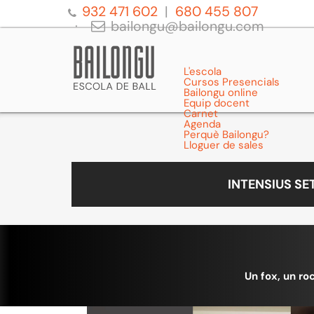
932 471 602
680 455 807
bailongu@bailongu.com
L'escola
Cursos Presencials
Bailongu online
Equip docent
Carnet
Agenda
Perquè Bailongu?
Lloguer de sales
INTENSIUS S
Un fox, un roc