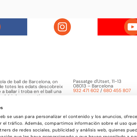
Passatge d'Utset, 11-13
la de ball de Barcelona, on
08013 – Barcelona
 de totes les edats descobreix
932 471 602
/
680 455 807
a ballar i troba en el ball una
o bé i de compartir
es
web se usan para personalizar el contenido y los anuncios, ofrec
ar el tráfico. Además, compartimos información sobre el uso que
tners de redes sociales, publicidad y análisis web, quienes pue
mación que les haya proporcionado o que hayan recopilado a par