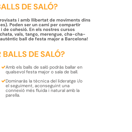
BALLS DE SALÓ?
provisats i amb llibertat de moviments dins
des). Poden ser un camí per compartir
 i de cohesió. En els nostres cursos
achata, vals, tango, merengue, cha-cha-
l'autèntic ball de festa major a Barcelona!
 BALLS DE SALÓ?
Amb els balls de saló podràs ballar en
qualsevol
festa major
o
sala de ball
.
Dominaràs la tècnica del
lideratge
i/o
el
seguiment
, aconseguint una
connexió més fluida i natural amb la
parella.