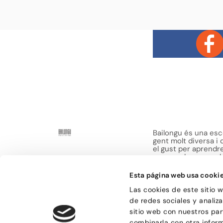
Bailongu és una esco
gent molt diversa i
el gust per aprendre 
manera de passar-h
sensacions.
Esta página web usa cooki
Las cookies de este sitio 
de redes sociales y analiz
sitio web con nuestros par
combinarla con otra infor