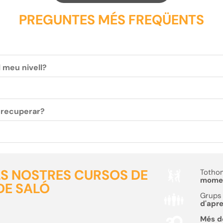
PREGUNTES MÉS FREQÜENTS
l meu nivell?
c recuperar?
ELS NOSTRES CURSOS DE
Tothom
moment
DE SALÓ
Grups 
d'apr
Més 