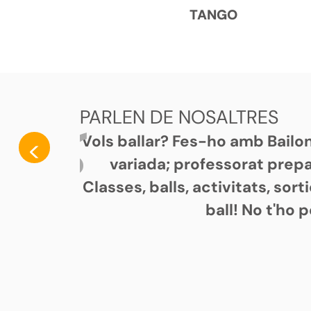
TANGO
PARLEN DE NOSALTRES
Vols ballar? Fes-ho amb Bailon
<
variada; professorat prepar
Classes, balls, activitats, sor
ball! No t'ho 