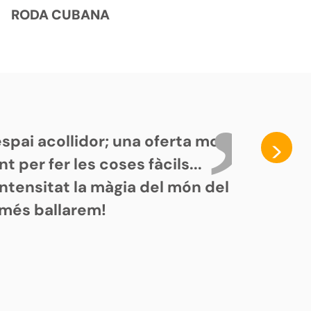
RODA CUBANA
spai acollidor; una oferta molt
>
 per fer les coses fàcils...
 intensitat la màgia del món del
, més ballarem!