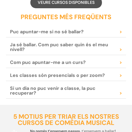
VEURE CURSOS DISPONIBLES
PREGUNTES MÉS FREQÜENTS
Puc apuntar-me si no sé ballar?
>
Ja sé ballar. Com puc saber quin és el meu
nivell?
>
Com puc apuntar-me a un curs?
>
Les classes són presencials o per zoom?
>
Si un dia no puc venir a classe, la puc
recuperar?
>
5 MOTIUS PER TRIAR ELS NOSTRES
CURSOS DE COMÈDIA MUSICAL
No només t’ensenyem passos,
t’ensenyem a ballar
!