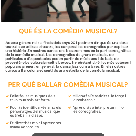
QUÈ ÉS LA COMÈDIA MUSICAL?
Aquest gènere neix a finals dels anys 20 i podríem dir que és una obra
teatral que utilitza el teatre, les cançons i les coreografies per explicar
una història .En nostres cursos ens basarem més en la part coreogràfica
de la comèdia musical. Les coreografies de grans musicals, de
pel·lícules o d'espectacles poden partir de músiques i de balls de
procedències culturals molt diverses. No obstant això, les més esteses i
populars prenen, en general, la dansa jazz com a base. En els nostres
cursos a Barcelona et sentiràs una estrella de la comèdia musical.
PER QUÈ BALLAR COMÈDIA MUSICAL?
Ballaràs les músiques dels
Milloraràs
l'elasticitat, la força i
teus
musicals preferits.
la resistència.
Podrás
identificar-te
amb els
Aprendràs a interpretar
millor
personatges
del musical que
les coreografies.
es treballi a classe.
Et
divertiràs molt i aprendràs
sense adonar-te.