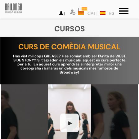
CAT
ES
CURSOS
CURS DE COMÈDIA MUSICAL
Has vist mil cops GREASE? Has somiat amb ser l'Anita de WEST
SIDE STORY? Si t'agraden els musicals, aquest és curs perfecte
per a tu! En aquest curs aprendràs a interpretar millor una
coreografia i ballaràs un dels musicals mes famosos de
Broadway!
▶