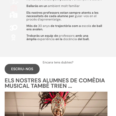
Ballaràs en un
ambient molt familiar
Els nostres professors estan sempre atents a les
necessitats de cada alumne per
guiar-vos en el
procés d'aprenentatge
.
Més de
30 anys
de trajectòria com a
escola
de ball
ens avalen.
Trobaràs un equip de
professors
amb una
àmplia
experiència
en la
docència
del ball.
Encara tens dubtes?
ESCRIU-NOS
ELS NOSTRES ALUMNES DE COMÈDIA
MUSICAL TAMBÉ TRIEN ...