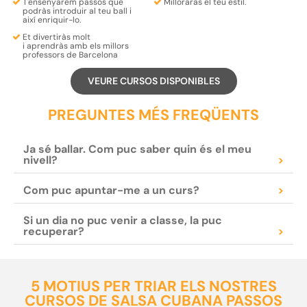
T'ensenyarem
passos
que
Milloraràs el teu
estil.
podràs
introduir
al teu ball i
així
enriquir-lo
.
Et
divertiràs
molt
i
aprendràs
amb els millors
professors de Barcelona
VEURE CURSOS DISPONIBLES
PREGUNTES MÉS FREQÜENTS
Ja sé ballar. Com puc saber quin és el meu
nivell?
>
Com puc apuntar-me a un curs?
>
Si un dia no puc venir a classe, la puc
recuperar?
>
5 MOTIUS PER TRIAR ELS NOSTRES
CURSOS DE SALSA CUBANA PASSOS