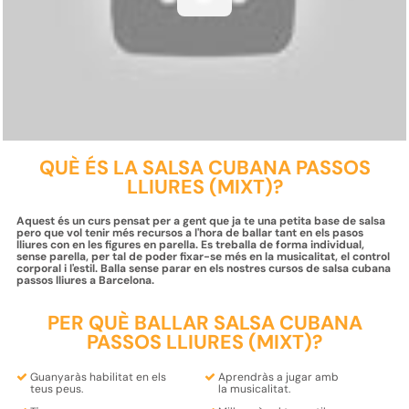
QUÈ ÉS LA SALSA CUBANA PASSOS
LLIURES (MIXT)?
Aquest és un curs pensat per a gent que ja te una petita base de salsa
pero que vol tenir més recursos a l'hora de ballar tant en els pasos
lliures con en les figures en parella. Es treballa de forma individual,
sense parella, per tal de poder fixar-se més en la musicalitat, el control
corporal i l'estil. Balla sense parar en els nostres cursos de salsa cubana
passos lliures a Barcelona.
PER QUÈ BALLAR SALSA CUBANA
PASSOS LLIURES (MIXT)?
Guanyaràs
habilitat
en els
Aprendràs a jugar amb
teus
peus
.
la
musicalitat
.