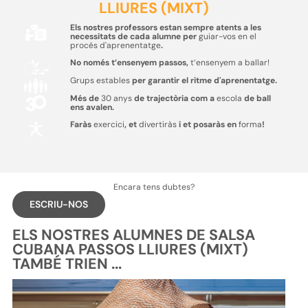
LLIURES (MIXT)
Els nostres professors estan sempre atents a les
necessitats de cada alumne per
guiar-vos en el
procés d'aprenentatge
.
No només t’ensenyem passos,
t’ensenyem a ballar!
Grups estables
per garantir el ritme d'aprenentatge.
Més de
30 anys
de trajectòria com a
escola
de ball
ens avalen.
Faràs
exercici
, et
divertiràs
i et posaràs en
forma
!
Encara tens dubtes?
ESCRIU-NOS
ELS NOSTRES ALUMNES DE SALSA
CUBANA PASSOS LLIURES (MIXT)
TAMBÉ TRIEN ...