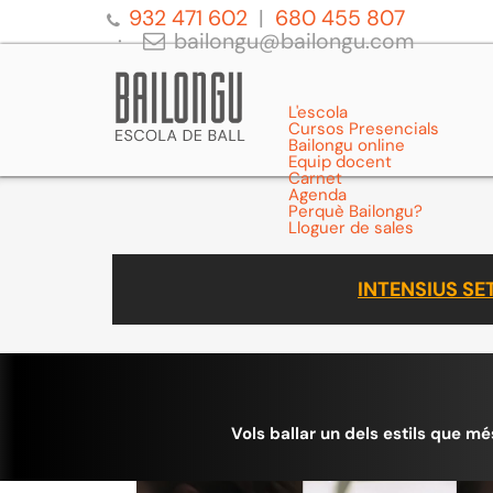
932 471 602
680 455 807
bailongu@bailongu.com
L'escola
Cursos Presencials
Bailongu online
Equip docent
Carnet
Agenda
Perquè Bailongu?
Lloguer de sales
INTENSIUS S
Vols ballar un dels estils que mé