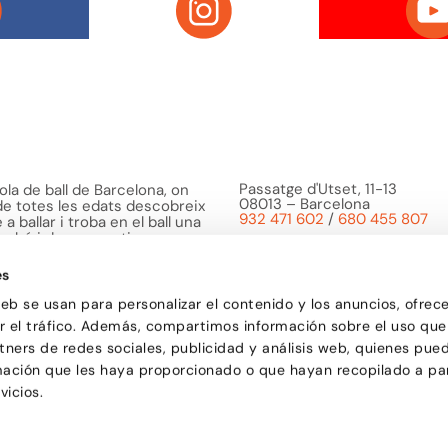
Passatge d'Utset, 11-13
la de ball de Barcelona, on
08013 – Barcelona
 de totes les edats descobreix
932 471 602
/
680 455 807
a ballar i troba en el ball una
o bé i de compartir
es
web se usan para personalizar el contenido y los anuncios, ofrec
ar el tráfico. Además, compartimos información sobre el uso que
tners de redes sociales, publicidad y análisis web, quienes pue
mación que les haya proporcionado o que hayan recopilado a par
vicios.