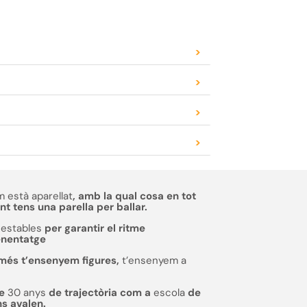
>
>
>
>
 està aparellat
, amb la qual cosa en tot
 tens una parella per ballar.
estables
per garantir el ritme
enentatge
més t’ensenyem figures,
t’ensenyem a
de
30 anys
de trajectòria com a
escola
de
ns avalen.