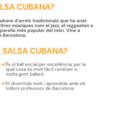
ALSA CUBANA?
cubans d'arrels tradicionals que ha anat
altres músiques com el jazz, el reggaeton o
en parella més popular del món. Vine a
e Barcelona.
R SALSA CUBANA?
És el
ball social
per excel·lència, per la
qual cosa és molt fàcil
conèixer
a
molta
gent
ballant.
Et
divertiràs
molt i
aprendràs
amb els
millors professors
de Barcelona.