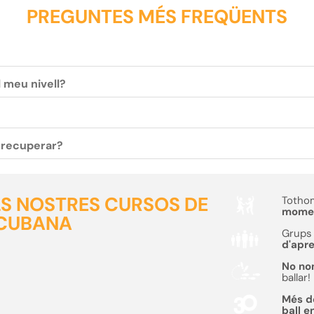
PREGUNTES MÉS FREQÜENTS
l meu nivell?
c recuperar?
ELS NOSTRES CURSOS DE
Tothom
moment
 CUBANA
Grups 
d'apr
No no
ballar!
Més 
ball e