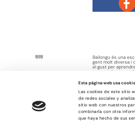
Bailongu és una esco
gent molt diversa i
el gust per aprendre 
manera de passar-h
sensacions.
Esta página web usa cooki
Las cookies de este sitio 
de redes sociales y analiz
sitio web con nuestros par
combinarla con otra infor
© Bailongu 2015.
que haya hecho de sus ser
Avís legal