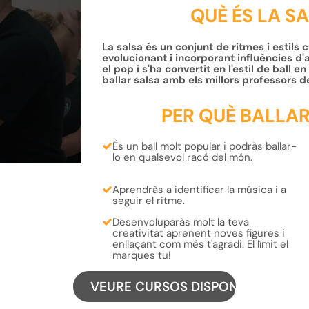
QUÈ ÉS LA S
La salsa és un conjunt de ritmes i estils 
evolucionant i incorporant influències d'
el pop i s'ha convertit en l'estil de ball 
ballar salsa amb els millors professors d
PER QUÈ BALLA
És un ball molt popular i
podràs ballar-
lo
en qualsevol racó del
món
.
Aprendràs a
identificar la música
i
a
seguir el ritme
.
Desenvoluparàs molt la teva
creativitat
aprenent
noves figures
i
enllaçant com més t'agradi
. El límit el
marques tu!
VEURE CURSOS DISPONIBLES