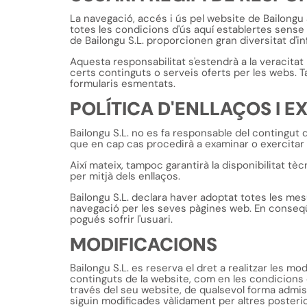
La navegació, accés i ús pel website de Bailongu S
totes les condicions d'ús aquí establertes sense 
de Bailongu S.L. proporcionen gran diversitat d'in
Aquesta responsabilitat s'estendrà a la veracitat 
certs continguts o serveis oferts per les webs. 
formularis esmentats.
POLÍTICA D'ENLLAÇOS I 
Bailongu S.L. no es fa responsable del contingut d
que en cap cas procedirà a examinar o exercitar c
Així mateix, tampoc garantirà la disponibilitat tèc
per mitjà dels enllaços.
Bailongu S.L. declara haver adoptat totes les mes
navegació per les seves pàgines web. En conseqüè
pogués sofrir l'usuari.
MODIFICACIONS
Bailongu S.L. es reserva el dret a realitzar les m
continguts de la website, com en les condicions 
través del seu website, de qualsevol forma admiss
siguin modificades vàlidament per altres posterio