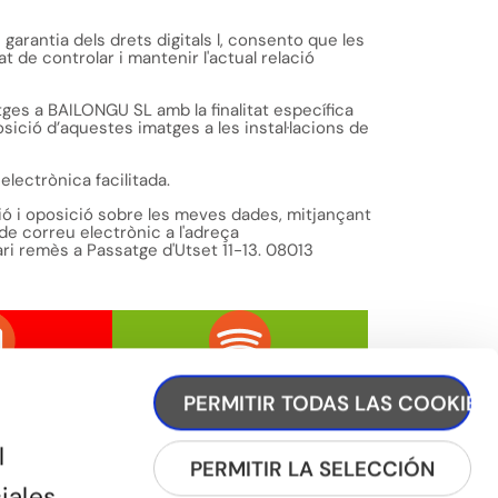
arantia dels drets digitals l, consento que les
 de controlar i mantenir l'actual relació
tges a BAILONGU SL amb la finalitat específica
sició d’aquestes imatges a les instal·lacions de
electrònica facilitada.
lació i oposició sobre les meves dades, mitjançant
de correu electrònic a l'adreça
ari remès a Passatge d'Utset 11-13. 08013
PERMITIR TODAS LAS COOKIES
l
PERMITIR LA SELECCIÓN
iales