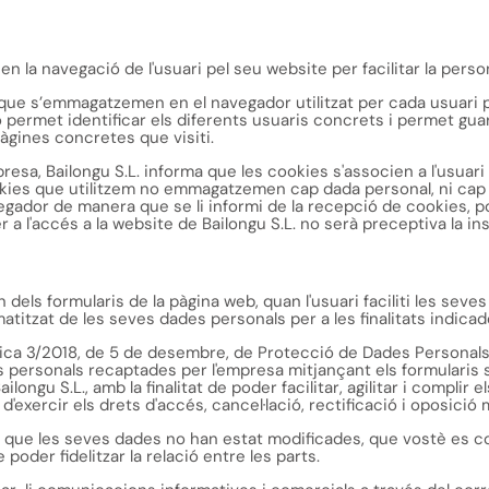
s en la navegació de l'usuari pel seu website per facilitar la pers
 que s’emmagatzemen en el navegador utilitzat per cada usuari 
ó permet identificar els diferents usuaris concrets i permet gua
àgines concretes que visiti.
resa, Bailongu S.L. informa que les cookies s'associen a l'usuar
okies que utilitzem no emmagatzemen cap dada personal, ni cap ti
avegador de manera que se li informi de la recepció de cookies, po
er a l'accés a la website de Bailongu S.L. no serà preceptiva la ins
n dels formularis de la pàgina web, quan l'usuari faciliti les sev
titzat de les seves dades personals per a les finalitats indicad
ica 3/2018, de 5 de desembre, de Protecció de Dades Personals i g
 personals recaptades per l'empresa mitjançant els formularis s
ailongu S.L., amb la finalitat de poder facilitar, agilitar i comp
t d'exercir els drets d'accés, cancel·lació, rectificació i oposició
que les seves dades no han estat modificades, que vostè es co
 poder fidelitzar la relació entre les parts.