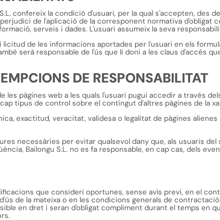
.L. confereix la condició d'usuari, per la qual s'accepten, des de
perjudici de l'aplicació de la corresponent normativa d'obligat
formació, serveis i dades. L'usuari assumeix la seva responsabili
i licitud de les informacions aportades per l'usuari en els formul
També serà responsable de l'ús que li doni a les claus d'accés q
EXEMPCIONS DE RESPONSABILITAT
e les pàgines web a les quals l'usuari pugui accedir a través del
ap tipus de control sobre el contingut d'altres pàgines de la xa
nica, exactitud, veracitat, validesa o legalitat de pàgines alienes
ures necessàries per evitar qualsevol dany que, als usuaris del
ncia, Bailongu S.L. no es fa responsable, en cap cas, dels even
odificacions que consideri oportunes, sense avís previ, en el con
d'ús de la mateixa o en les condicions generals de contractació
ible en dret i seran d'obligat compliment durant el temps en qu
rs.