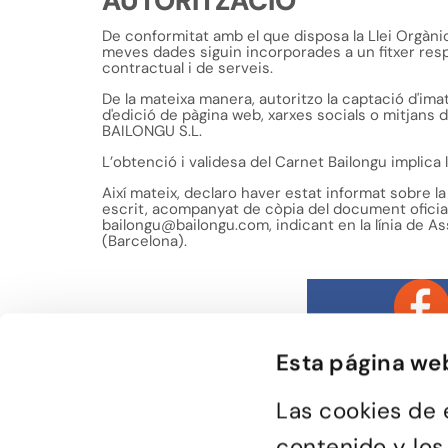
AUTORITZACIÓ
De conformitat amb el que disposa la Llei Orgànic
meves dades siguin incorporades a un fitxer respo
contractual i de serveis.
De la mateixa manera, autoritzo la captació d'ima
d'edició de pàgina web, xarxes socials o mitjans 
BAILONGU S.L.
L’obtenció i validesa del Carnet Bailongu implica 
Així mateix, declaro haver estat informat sobre la
escrit, acompanyat de còpia del document oficial 
bailongu@bailongu.com, indicant en la línia de As
(Barcelona).
Esta página we
Las cookies de 
contenido y los