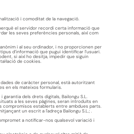
onalització i comoditat de la navegació.
perquè el servidor recordi certa informació que
rdar les seves preferències personals, així com
i anònim i al seu ordinador, i no proporcionen per
pus d’informació que pugui identificar l’usuari.
dent, si així ho desitja, impedir que siguin
tal·lació de cookies.
es dades de caràcter personal, està autoritzant
es en els mateixos formularis.
arantia dels drets digitals, Bailongu S.L.
ituats a les seves pàgines, seran introduïts en
lir els compromisos establerts entre ambdues parts.
 mitjançant un escrit a l'adreça Bailongu S.L.;
.
mpromet a notificar-nos qualsevol variació i