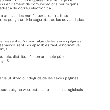
u electrònic o de qualsevol altre mitjà de
des i enviament de comunicacions per mitjans
l’adreça de correu electrònica
.
utilitzar-les només per a les finalitats
ries per garantir la seguretat de les seves dades
es de presentació i muntatge de les seves pàgines
 espanyol, sent-los aplicables tant la normativa
anya.
oducció, distribució, comunicació pública i
ngu S.L.
er la utilització indeguda de les seves pàgines
questa pàgina web, estan sotmesos a la legislació