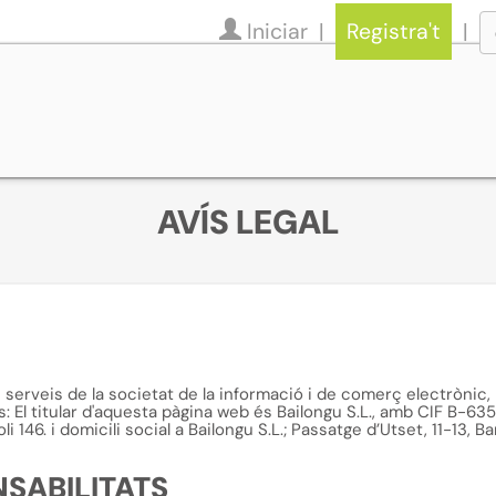
Iniciar
Registra't
AVÍS LEGAL
e serveis de la societat de la informació i de comerç electrònic, 
El titular d'aquesta pàgina web és Bailongu S.L., amb CIF B-635
 146. i domicili social a Bailongu S.L.; Passatge d’Utset, 11-13, 
NSABILITATS