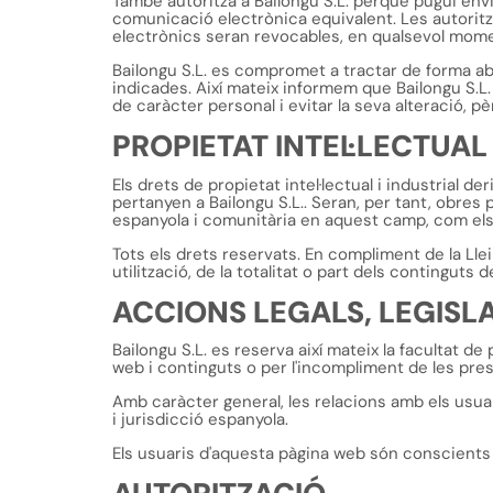
També autoritza a Bailongu S.L. perquè pugui envi
comunicació electrònica equivalent. Les autorit
electrònics seran revocables, en qualsevol mome
Bailongu S.L. es compromet a tractar de forma abs
indicades. Així mateix informem que Bailongu S.L
de caràcter personal i evitar la seva alteració, p
PROPIETAT INTEL·LECTUAL
Els drets de propietat intel·lectual i industrial 
pertanyen a Bailongu S.L.. Seran, per tant, obres 
espanyola i comunitària en aquest camp, com els t
Tots els drets reservats. En compliment de la Llei
utilització, de la totalitat o part dels contingut
ACCIONS LEGALS, LEGISLA
Bailongu S.L. es reserva així mateix la facultat d
web i continguts o per l'incompliment de les pre
Amb caràcter general, les relacions amb els usuar
i jurisdicció espanyola.
Els usuaris d'aquesta pàgina web són conscients 