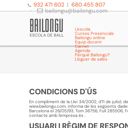
932 471 602
680 455 807
bailongu@bailongu.com
L'escola
Cursos Presencials
Bailongu online
Equip docent
Carnet
Agenda
Perquè Bailongu?
Lloguer de sales
CONDICIONS D'ÚS
En compliment de la Llei 34/2002, d'11 de juliol, d
www.bailongu.com. informa de les següents dades: 
Barcelona el 26/05/93, Tom 36756, Full 285506, Foli
contacte amb l'empresa és
.
USUARI I RÈGIM DE RESPO