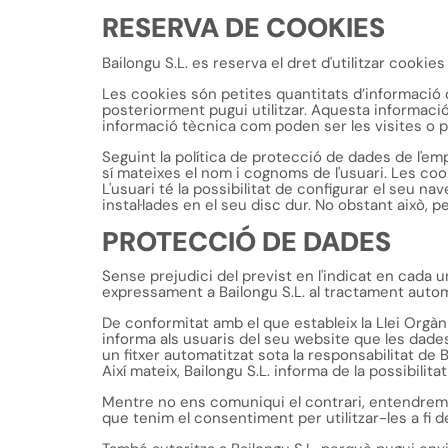
RESERVA DE COOKIES
Bailongu S.L. es reserva el dret d'utilitzar cookie
Les cookies són petites quantitats d’informació
posteriorment pugui utilitzar. Aquesta informaci
informació tècnica com poden ser les visites o p
Seguint la política de protecció de dades de l'emp
sí mateixes el nom i cognoms de l'usuari. Les co
L'usuari té la possibilitat de configurar el seu n
instal·lades en el seu disc dur. No obstant això, p
PROTECCIÓ DE DADES
Sense prejudici del previst en l'indicat en cada u
expressament a Bailongu S.L. al tractament automa
De conformitat amb el que estableix la Llei Orgàn
informa als usuaris del seu website que les dades
un fitxer automatitzat sota la responsabilitat de B
Així mateix, Bailongu S.L. informa de la possibilita
Mentre no ens comuniqui el contrari, entendrem 
que tenim el consentiment per utilitzar-les a fi de