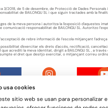
a 3/2018, de 5 de desembre, de Protecció de Dades Personals i g
nsabilitat de BAILONGU SL i que siguin tractades amb la finalitat
tges de la meva persona i autoritza la l'exposició d'aquestes ima
de comunicació responsabilitat de BAILONGU SL. Autoritzo l’expo
l’acceptació de rebre informació de l’escola mitjançant l’adreça 
 possibilitat d'exercitar els drets d'accés, rectificació, cancel·
que acrediti la meva identitat, dirigit a BAILONGU SL , a través 
sumpte el dret que desitjo exercitar, o mitjançant correu ordin
b usa cookies
este sitio web se usan para personalizar e
 anuncios, ofrecer funciones de redes soc