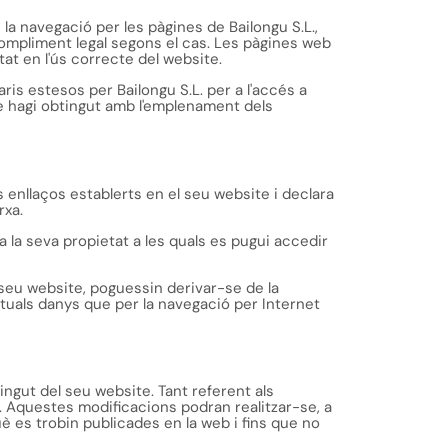
 la navegació per les pàgines de Bailongu S.L.,
 compliment legal segons el cas. Les pàgines web
tat en l'ús correcte del website.
aris estesos per Bailongu S.L. per a l'accés a
ue hagi obtingut amb l'emplenament dels
s enllaços establerts en el seu website i declara
rxa.
 a la seva propietat a les quals es pugui accedir
 seu website, poguessin derivar-se de la
tuals danys que per la navegació per Internet
tingut del seu website. Tant referent als
. Aquestes modificacions podran realitzar-se, a
è es trobin publicades en la web i fins que no