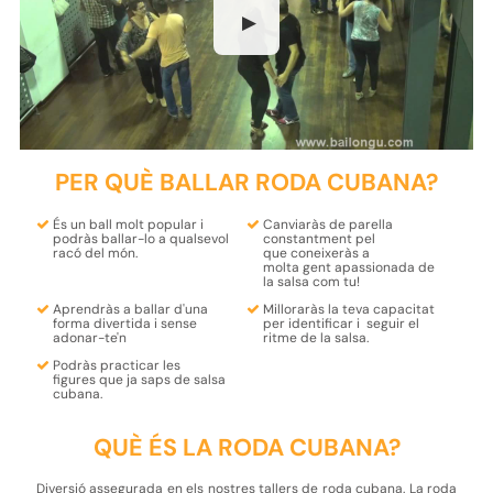
▶
PER QUÈ BALLAR RODA CUBANA?
És un ball molt
popular
i
Canviaràs de parella
podràs
ballar-lo
a qualsevol
constantment pel
racó del
món
.
que
coneixeràs
a
molta
gent
apassionada de
la salsa com tu!
Aprendràs
a ballar d'una
Milloraràs la teva capacitat
forma
divertida i sense
per
identificar i seguir el
adonar-te'n
ritme
de la salsa.
Podràs
practicar les
figures
que ja saps
de salsa
cubana.
QUÈ ÉS LA RODA CUBANA?
Diversió assegurada en els nostres tallers de roda cubana. La roda