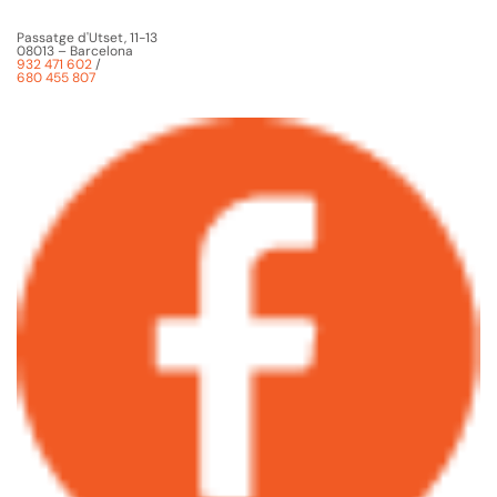
Passatge d'Utset, 11-13
08013 – Barcelona
932 471 602
/
680 455 807