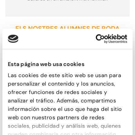
ELS NOSTRES ALUMNES DE RODA
CUBANA TAMBÉ TRIEN ...
Esta página web usa cookies
Las cookies de este sitio web se usan para
personalizar el contenido y los anuncios,
SALSA CUBANA
ROCK&ROLL
ofrecer funciones de redes sociales y
analizar el tráfico. Además, compartimos
información sobre el uso que haga del sitio
web con nuestros partners de redes
sociales, publicidad y análisis web, quienes
pueden combinarla con otra información
BACHATA MODERNA
TANGO