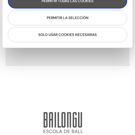
Anabel Rivera
PERMITIR TODAS LAS COOKIES
PERMITIR LA SELECCIÓN
SOLO USAR COOKIES NECESARIAS