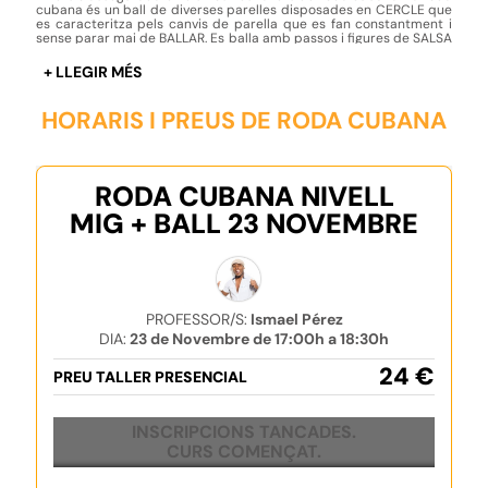
cubana és un ball de diverses parelles disposades en CERCLE que
es caracteritza pels canvis de parella que es fan constantment i
sense parar mai de BALLAR. Es balla amb passos i figures de SALSA
que un dels ballarins canta perquè tothom les pugui fer alhora.
Aquestes figures s'identifiquen amb un nom: dame dos, enchufla,
vacílala, toréala, Evelin, etc. En aquest taller portareu la roda a un
altre nivell
HORARIS I PREUS DE RODA CUBANA
RODA CUBANA NIVELL
MIG + BALL 23 NOVEMBRE
PROFESSOR/S:
Ismael Pérez
DIA:
23 de Novembre de 17:00h a 18:30h
24 €
PREU TALLER PRESENCIAL
INSCRIPCIONS TANCADES.
CURS COMENÇAT.