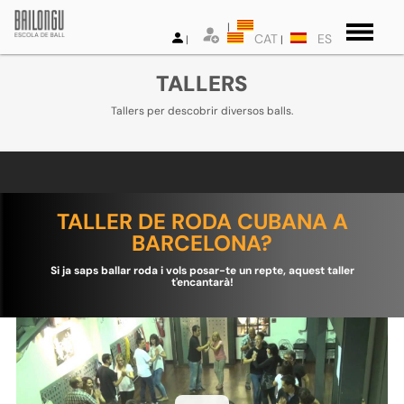
CAT
ES
TALLERS
Tallers per descobrir diversos balls.
TALLER DE RODA CUBANA A
BARCELONA?
Si ja saps ballar roda i vols posar-te un repte, aquest taller
t'encantarà!